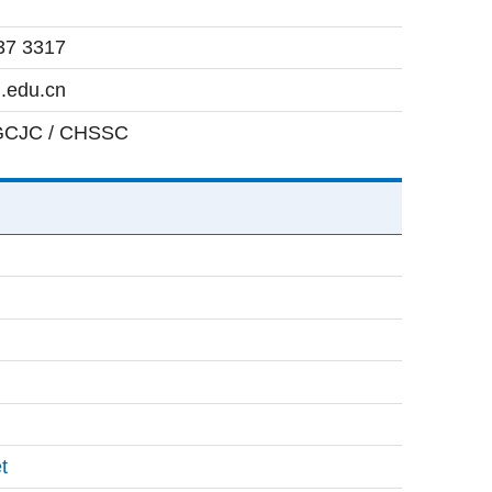
37 3317
.edu.cn
 GCJC / CHSSC
t