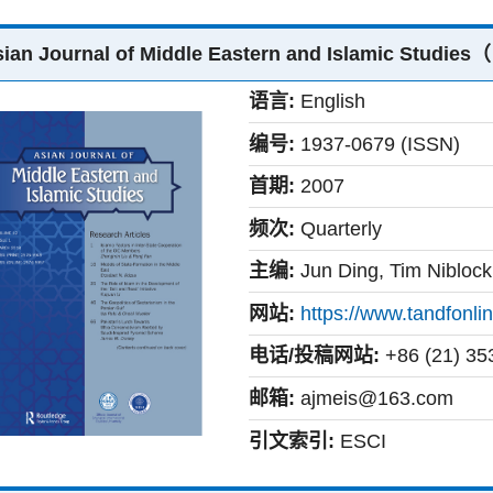
sian Journal of Middle Eastern and Islamic
语言:
English
编号:
1937-0679 (ISSN)
首期:
2007
频次:
Quarterly
主编:
Jun Ding, Tim Niblock
网站:
https://www.tandfonli
电话/投稿网站:
+86 (21) 35
邮箱:
ajmeis@163.com
引文索引:
ESCI