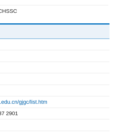
 CHSSC
.edu.cn/gjgc/list.htm
37 2901