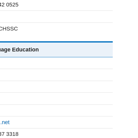
42 0525
 CHSSC
ge Education
i.net
37 3318