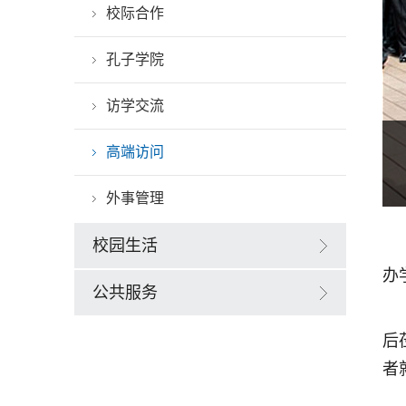
校际合作
孔子学院
访学交流
高端访问
外事管理
校园生活
办
公共服务
后
者