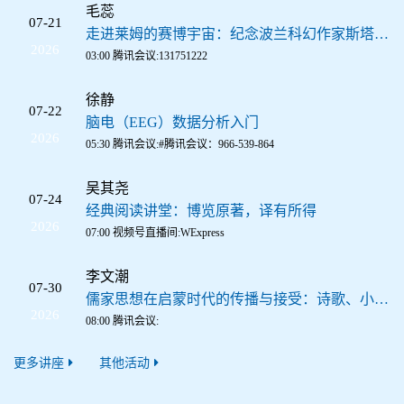
毛蕊
07-21
走进莱姆的赛博宇宙：纪念波兰科幻作家斯塔尼斯瓦夫·莱姆诞辰105周年
2026
03:00 腾讯会议:131751222
徐静
07-22
脑电（EEG）数据分析入门
2026
05:30 腾讯会议:#腾讯会议：966-539-864
吴其尧
07-24
经典阅读讲堂：博览原著，译有所得
2026
07:00 视频号直播间:WExpress
李文潮
07-30
儒家思想在启蒙时代的传播与接受：诗歌、小说、游记、虚拟书信
2026
08:00 腾讯会议:
更多讲座
其他活动