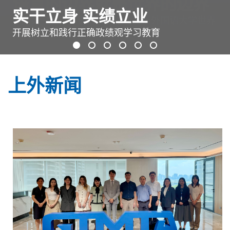
语言的边界就是世界的边界
学法明智 守法修身
骐骥驰新 奋楫笃行
凝聚共识 强化担当
实干立身 实绩立业
西索 · 开卷 等你来“阅”
中国第一座世界语言博物馆：上海外国语大学世界
法治文化宣传月
SISU ❤ 2026
学习贯彻党的二十届四中全会精神
语言博物馆
开展树立和践行正确政绩观学习教育
全民阅读活动周
上外新闻