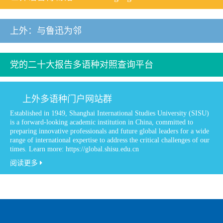
上外：与鲁迅为邻
党的二十大报告多语种对照查询平台
上外多语种门户网站群
Established in 1949, Shanghai International Studies University (SISU)
is a forward-looking academic institution in China, committed to
preparing innovative professionals and future global leaders for a wide
range of international expertise to address the critical challenges of our
times. Learn more: https://global.shisu.edu.cn
阅读更多