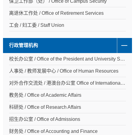
保卫工作部（处） / Office of Campus Security
离退休工作处 / Office of Retirement Services
工会 / 妇工委 / Staff Union
行政管理机构
校长办公室 / Office of the President and University Secretariat
人事处 / 教师发展中心 / Office of Human Resources
对外合作交流处 / 港澳台办公室 Office of International Cooperation and Exchange / HK, MO and TW Affairs
教务处 / Office of Academic Affairs
科研处 / Office of Research Affairs
招生办公室 / Office of Admissions
财务处 / Office of Accounting and Finance