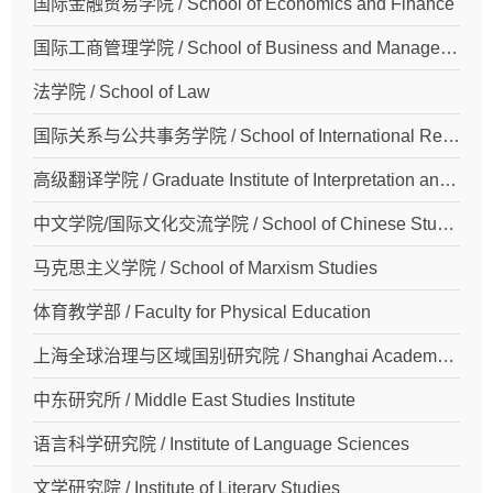
国际金融贸易学院 / School of Economics and Finance
国际工商管理学院 / School of Business and Management
法学院 / School of Law
国际关系与公共事务学院 / School of International Relations and Public Affairs
高级翻译学院 / Graduate Institute of Interpretation and Translation
中文学院/国际文化交流学院 / School of Chinese Studies and Exchange
马克思主义学院 / School of Marxism Studies
体育教学部 / Faculty for Physical Education
上海全球治理与区域国别研究院 / Shanghai Academy of Global Governance and Area Studies
中东研究所 / Middle East Studies Institute
语言科学研究院 / Institute of Language Sciences
文学研究院 / Institute of Literary Studies