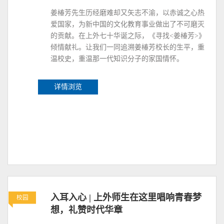
姜椿芳先生历经磨难却又矢志不渝，以赤诚之心热
爱国家，为新中国的文化教育事业做出了不可磨灭
的贡献。在上外七十华诞之际，《寻找<姜椿芳>》
倾情献礼。让我们一同追溯姜椿芳校长的生平，重
温校史，重温那一代知识分子的家国情怀。
详情浏览
入耳入心 | 上外师生在这里唱响青春梦
校园
想，礼赞时代华章