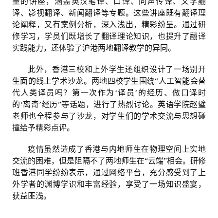
量的讲座，涵盖英汉笔译、口译、同声传译、文学翻
译、影视翻译、新闻翻译等专题。这些讲座既有翻译理
论阐释，又有案例分析，深入浅出，精彩纷呈。通过研
修学习，学员们既增长了翻译理论知识，也提升了翻译
实践能力，还体验了沪港两地翻译教学的异同。
此外，香港三校和上外学生还组织设计了一场别开
生面的线上学术沙龙。两地四校学生围绕“人工智能会替
代人类译员吗？第一次作为‘译员’的经历、做口译时
的‘离奇’经历”等话题，进行了热烈讨论。英语学院赵璧
老师也全程参与了沙龙，对学生们的学术交流与思想碰
撞给予精彩点评。
疫情虽然造成了香港与内地师生在物理空间上实地
交流的困难，但是阻隔不了两地师生在“云端”相会。研修
班香港同学纷纷表示，通过网络平台，充分感受到了上
外学者的渊博学识和丰富经验，享受了一场知识盛宴，
获益匪浅。