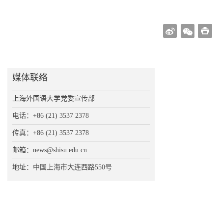
媒体联络
上海外国语大学党委宣传部
电话：+86 (21) 3537 2378
传真：+86 (21) 3537 2378
邮箱：news@shisu.edu.cn
地址：中国上海市大连西路550号