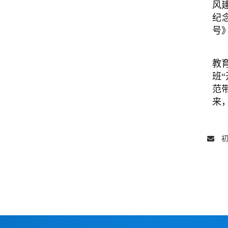
风
纪
号
教
班
范
来
初