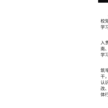
校
学
入
南
学
筑
干
认
改
体